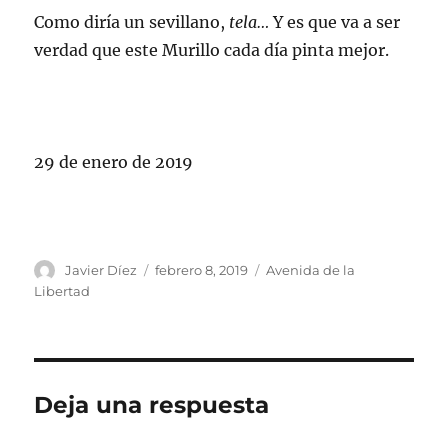
Como diría un sevillano,
tela…
Y es que va a ser
verdad que este Murillo cada día pinta mejor.
29 de enero de 2019
Autor
Publicado
Categorías
Javier Díez
febrero 8, 2019
Avenida de la
el
Libertad
Deja una respuesta