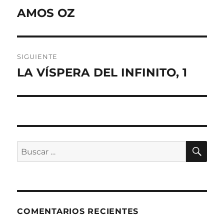
de
AMOS OZ
Entrada
anterior:
entradas
SIGUIENTE
LA VÍSPERA DEL INFINITO, 1
Entrada
siguiente:
BU
Buscar
por:
COMENTARIOS RECIENTES