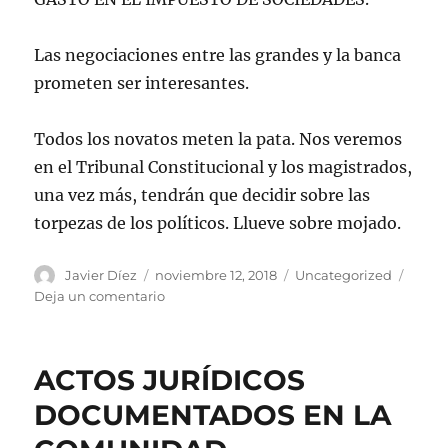
Las negociaciones entre las grandes y la banca
prometen ser interesantes.
Todos los novatos meten la pata. Nos veremos
en el Tribunal Constitucional y los magistrados,
una vez más, tendrán que decidir sobre las
torpezas de los políticos. Llueve sobre mojado.
Autor
Publicado
Categorías
Javier Díez
noviembre 12, 2018
Uncategorized
el
en
Deja un comentario
ACTOS
JURÍDICOS
DOCUMENTADOS.
ACTOS JURÍDICOS
AGÁRRALO
COMO
DOCUMENTADOS EN LA
PUEDAS