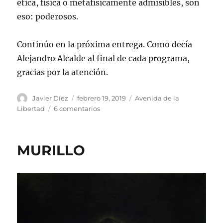
ética, física o metafísicamente admisibles, son
eso: poderosos.
Continúo en la próxima entrega. Como decía
Alejandro Alcalde al final de cada programa,
gracias por la atención.
Autor
Publicado
Categorías
Javier Díez
febrero 19, 2019
Avenida de la
el
en
Libertad
6 comentarios
LA
VÍSPERA
DEL
MURILLO
INFINITO,
1