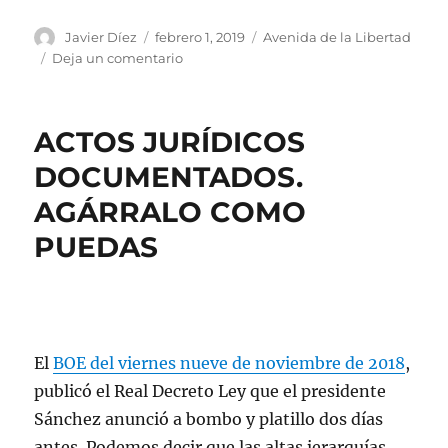
Autor
Publicado
Categorías
Javier Díez
febrero 1, 2019
Avenida de la Libertad
el
en
Deja un comentario
AMOS
OZ
ACTOS JURÍDICOS
DOCUMENTADOS.
AGÁRRALO COMO
PUEDAS
El
BOE del viernes nueve de noviembre de 2018
,
publicó el Real Decreto Ley que el presidente
Sánchez anunció a bombo y platillo dos días
antes. Podemos decir que las altas jerarquías