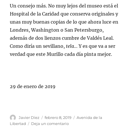
Un consejo más. No muy lejos del museo está el
Hospital de la Caridad que conserva originales y
unas muy buenas copias de lo que ahora luce en
Londres, Washington o San Petersburgo,
además de dos lienzos cumbre de Valdés Leal.
Como diría un sevillano,
tela…
Y es que va a ser
verdad que este Murillo cada día pinta mejor.
29 de enero de 2019
Autor
Publicado
Categorías
Javier Díez
febrero 8, 2019
Avenida de la
el
en
Libertad
Deja un comentario